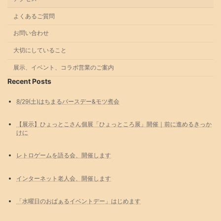
よくあるご質問
お問い合わせ
大切にしていること
展示、イベント、コラボ営業のご案内
Recent Posts
8/29(土)はちまるバースデー&モツ煮会
【展示】ひょっとこさん個展「ひょっところ展」開催｜前に進めるきっか
けに
レトロゲームを語る会、開催します
インターネット老人会、開催します
「水曜日のおぱぁるイベントデー」はじめます