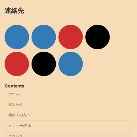
連絡先
ア
ア
ア
ア
イ
イ
イ
イ
コ
コ
コ
コ
ン
ン
ン
ン
リ
リ
リ
リ
ン
ン
ン
ン
ク
ク
ク
ク
ア
ア
ア
イ
イ
イ
コ
コ
コ
ン
ン
ン
リ
リ
リ
ン
ン
ン
ク
ク
ク
Contents
ホーム
お知らせ
初めての方へ
メニュー/料金
アクセス