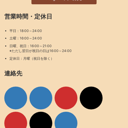
営業時間・定休日
平日：18:00～24:00
土曜：16:00～24:00
日曜、祝日：16:00～21:00
※ただし翌日が祝日の日は16:00～24:00
定休日：月曜（祝日を除く）
連絡先
ア
ア
ア
ア
イ
イ
イ
イ
コ
コ
コ
コ
ン
ン
ン
ン
リ
リ
リ
リ
ン
ン
ン
ン
ク
ク
ク
ク
ア
ア
ア
イ
イ
イ
コ
コ
コ
ン
ン
ン
リ
リ
リ