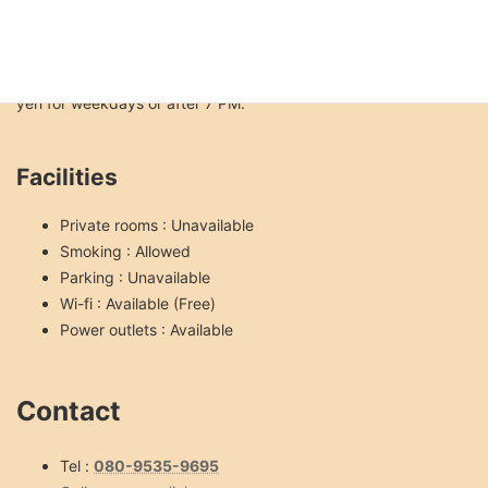
No service charge.
Seat charge is free until 7 PM on weekends and holidays; 1000
yen for weekdays or after 7 PM.
Facilities
Private rooms : Unavailable
Smoking : Allowed
Parking : Unavailable
Wi-fi : Available (Free)
Power outlets : Available
Contact
Tel :
080-9535-9695