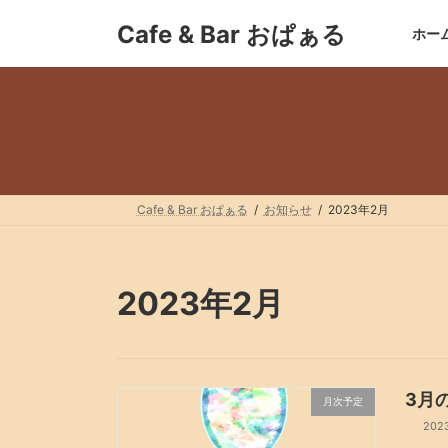
コ
ナ
Cafe & Bar おぱぁる
ン
ビ
ホー
テ
ゲ
ン
ー
ツ
シ
へ
ョ
ス
ン
キ
に
ッ
移
プ
動
Cafe & Bar おぱぁる
お知らせ
2023年2月
2023年2月
3月
月次予定
202