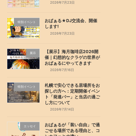
2026年7月23日
おぱぁる★DJ交流会、開催
特別イベント
します!
2026年7月23日
【展示】海月珈琲店2026開
展示
催｜幻想的なクラゲの世界が
おぱぁるにやってきます
2026年7月16日
札幌で安心できる居場所をお
特別イベント
探しの方へ：定期開催イベン
ト「発達バー」と当店の過ご
し方について
2026年7月14日
おぱぁるが「装い自由」で過
エッセイ
ごせる場所である理由と、コ