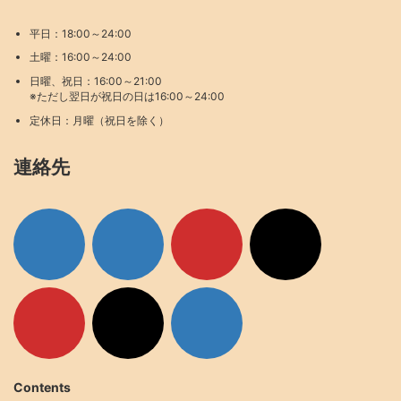
平日：18:00～24:00
土曜：16:00～24:00
日曜、祝日：16:00～21:00
※ただし翌日が祝日の日は16:00～24:00
定休日：月曜（祝日を除く）
連絡先
ア
ア
ア
ア
イ
イ
イ
イ
コ
コ
コ
コ
ン
ン
ン
ン
リ
リ
リ
リ
ン
ン
ン
ン
ク
ク
ク
ク
ア
ア
ア
イ
イ
イ
コ
コ
コ
ン
ン
ン
リ
リ
リ
ン
ン
ン
ク
ク
ク
Contents