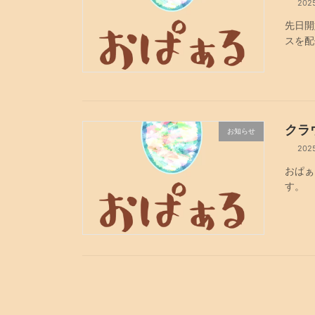
202
先日開
スを配
クラ
お知らせ
202
おぱぁ
す。