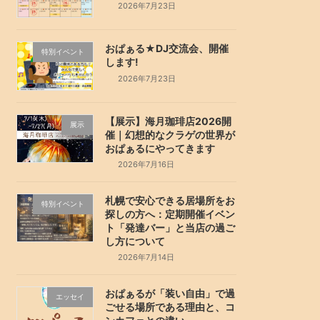
2026年7月23日
おぱぁる★DJ交流会、開催
特別イベント
します!
2026年7月23日
【展示】海月珈琲店2026開
展示
催｜幻想的なクラゲの世界が
おぱぁるにやってきます
2026年7月16日
札幌で安心できる居場所をお
特別イベント
探しの方へ：定期開催イベン
ト「発達バー」と当店の過ご
し方について
2026年7月14日
おぱぁるが「装い自由」で過
エッセイ
ごせる場所である理由と、コ