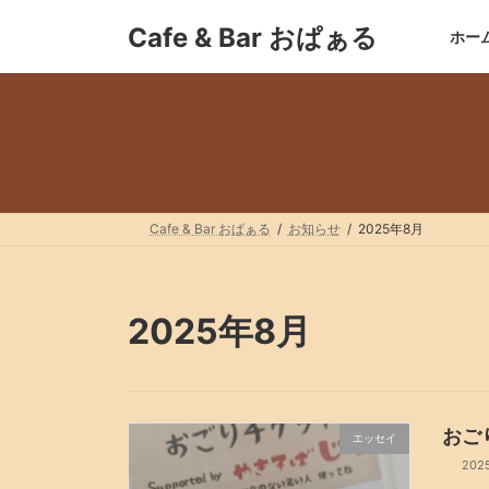
コ
ナ
Cafe & Bar おぱぁる
ン
ビ
ホー
テ
ゲ
ン
ー
ツ
シ
へ
ョ
ス
ン
キ
に
ッ
移
プ
動
Cafe & Bar おぱぁる
お知らせ
2025年8月
2025年8月
おご
エッセイ
202