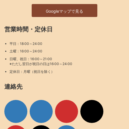
Googleマップで見る
営業時間・定休日
平日：18:00～24:00
土曜：16:00～24:00
日曜、祝日：16:00～21:00
※ただし翌日が祝日の日は16:00～24:00
定休日：月曜（祝日を除く）
連絡先
ア
ア
ア
ア
イ
イ
イ
イ
コ
コ
コ
コ
ン
ン
ン
ン
リ
リ
リ
リ
ン
ン
ン
ン
ク
ク
ク
ク
ア
ア
ア