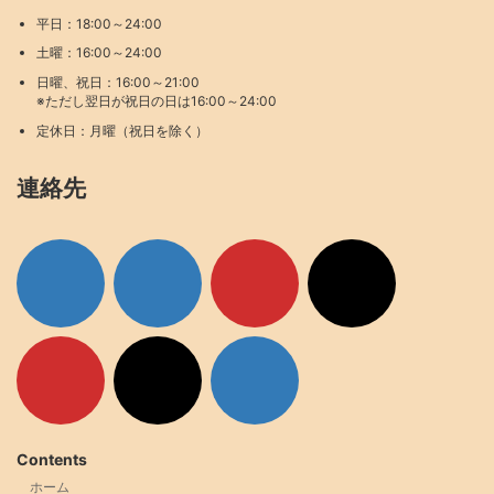
平日：18:00～24:00
土曜：16:00～24:00
日曜、祝日：16:00～21:00
※ただし翌日が祝日の日は16:00～24:00
定休日：月曜（祝日を除く）
連絡先
ア
ア
ア
ア
イ
イ
イ
イ
コ
コ
コ
コ
ン
ン
ン
ン
リ
リ
リ
リ
ン
ン
ン
ン
ク
ク
ク
ク
ア
ア
ア
イ
イ
イ
コ
コ
コ
ン
ン
ン
リ
リ
リ
ン
ン
ン
ク
ク
ク
Contents
ホーム