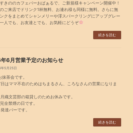
すきののカフェバーおぱぁるで、ご新規様キャンペーン開催中！
のご来店でドリンク1杯無料、お連れ様も同様に無料。さらに無
ンクをまとめてシャンメリーや澪スパークリングにアップグレー
一人でも、お友達とでも、お気軽にどうぞ
続きを読む
26年6月営業予定のお知らせ
6年5月25日
お抹茶会です。
7日はママ不在のためはちまるさん、ころなさんの営業になりま
は月織文芸部の箱貸しのためお休みです。
は完全禁煙の日です。
は発達バーです。
続きを読む