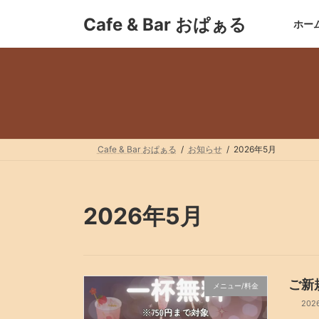
コ
ナ
Cafe & Bar おぱぁる
ン
ビ
ホー
テ
ゲ
ン
ー
ツ
シ
へ
ョ
ス
ン
キ
に
ッ
移
プ
動
Cafe & Bar おぱぁる
お知らせ
2026年5月
2026年5月
ご新
メニュー/料金
202