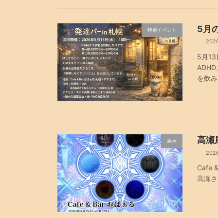
5月
特別イベント
202
5月1
ADH
を飲み
高瀬展 
展示
202
Cafe
高瀬さ