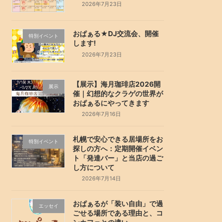
2026年7月23日
おぱぁる★DJ交流会、開催
特別イベント
します!
2026年7月23日
【展示】海月珈琲店2026開
展示
催｜幻想的なクラゲの世界が
おぱぁるにやってきます
2026年7月16日
札幌で安心できる居場所をお
特別イベント
探しの方へ：定期開催イベン
ト「発達バー」と当店の過ご
し方について
2026年7月14日
おぱぁるが「装い自由」で過
エッセイ
ごせる場所である理由と、コ