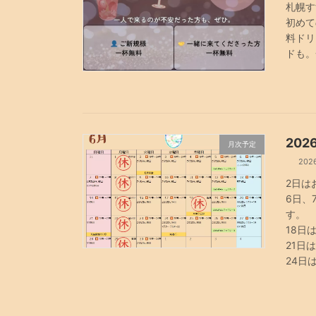
札幌す
初めて
料ドリ
ドも。
20
月次予定
202
2日は
6日、
す。
18日
21日
24日