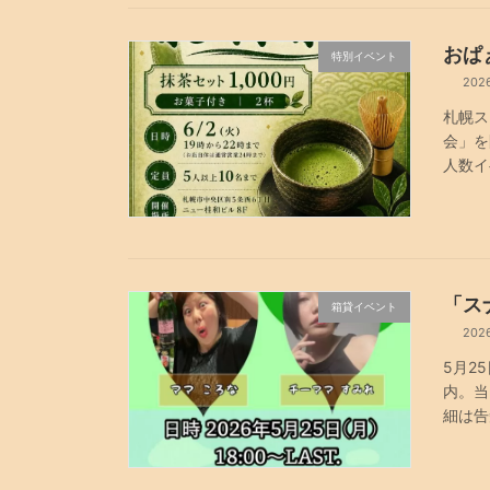
おぱ
特別イベント
202
札幌ス
会」を
人数イ
「ス
箱貸イベント
202
5月2
内。当
細は告