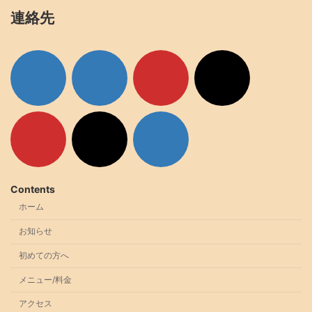
連絡先
ア
ア
ア
ア
イ
イ
イ
イ
コ
コ
コ
コ
ン
ン
ン
ン
リ
リ
リ
リ
ン
ン
ン
ン
ク
ク
ク
ク
ア
ア
ア
イ
イ
イ
コ
コ
コ
ン
ン
ン
リ
リ
リ
ン
ン
ン
ク
ク
ク
Contents
ホーム
お知らせ
初めての方へ
メニュー/料金
アクセス