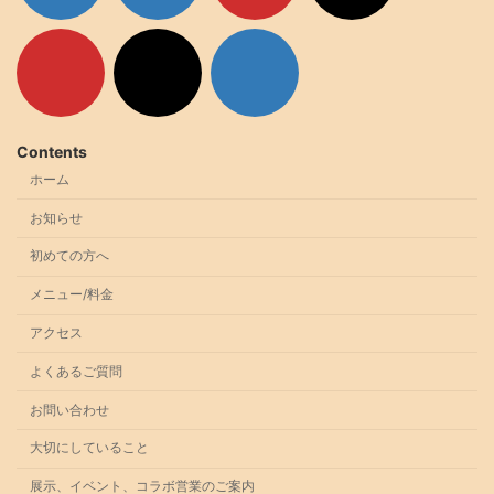
ン
ン
ン
ン
ク
ク
ク
ク
ア
ア
ア
イ
イ
イ
コ
コ
コ
ン
ン
ン
リ
リ
リ
ン
ン
ン
ク
ク
ク
Contents
ホーム
お知らせ
初めての方へ
メニュー/料金
アクセス
よくあるご質問
お問い合わせ
大切にしていること
展示、イベント、コラボ営業のご案内