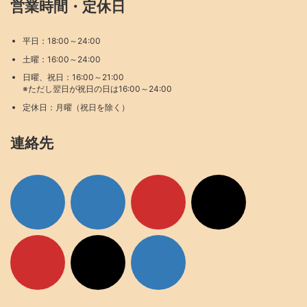
営業時間・定休日
平日：18:00～24:00
土曜：16:00～24:00
日曜、祝日：16:00～21:00
※ただし翌日が祝日の日は16:00～24:00
定休日：月曜（祝日を除く）
連絡先
ア
ア
ア
ア
イ
イ
イ
イ
コ
コ
コ
コ
ン
ン
ン
ン
リ
リ
リ
リ
ン
ン
ン
ン
ク
ク
ク
ク
ア
ア
ア
イ
イ
イ
コ
コ
コ
ン
ン
ン
リ
リ
リ
ン
ン
ン
ク
ク
ク