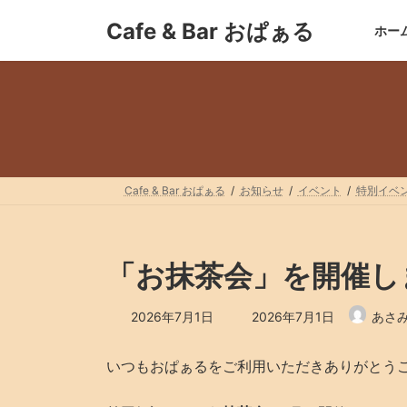
コ
ナ
Cafe & Bar おぱぁる
ン
ビ
ホー
テ
ゲ
ン
ー
ツ
シ
へ
ョ
ス
ン
キ
に
ッ
移
プ
動
Cafe & Bar おぱぁる
お知らせ
イベント
特別イベ
「お抹茶会」を開催し
最
2026年7月1日
2026年7月1日
あさ
終
更
新
いつもおぱぁるをご利用いただきありがとう
日
時