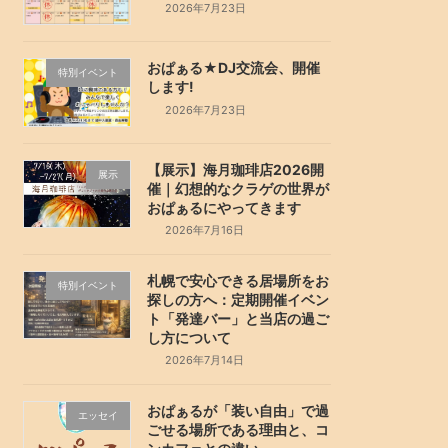
2026年7月23日
おぱぁる★DJ交流会、開催
特別イベント
します!
2026年7月23日
【展示】海月珈琲店2026開
展示
催｜幻想的なクラゲの世界が
おぱぁるにやってきます
2026年7月16日
札幌で安心できる居場所をお
特別イベント
探しの方へ：定期開催イベン
ト「発達バー」と当店の過ご
し方について
2026年7月14日
おぱぁるが「装い自由」で過
エッセイ
ごせる場所である理由と、コ