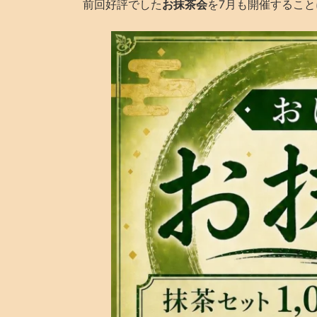
前回好評でした
お抹茶会
を7月も開催するこ
: