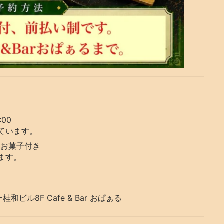
:00
ています。
杯＋お菓子付き
ります。
ビル8F Cafe & Bar おぱぁる