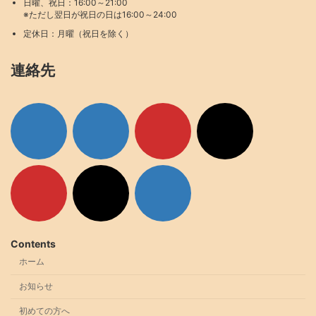
日曜、祝日：16:00～21:00
※ただし翌日が祝日の日は16:00～24:00
定休日：月曜（祝日を除く）
連絡先
ア
ア
ア
ア
イ
イ
イ
イ
コ
コ
コ
コ
ン
ン
ン
ン
リ
リ
リ
リ
ン
ン
ン
ン
ク
ク
ク
ク
ア
ア
ア
イ
イ
イ
コ
コ
コ
ン
ン
ン
リ
リ
リ
ン
ン
ン
ク
ク
ク
Contents
ホーム
お知らせ
初めての方へ