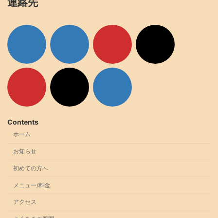
連絡先
ア
ア
ア
ア
イ
イ
イ
イ
コ
コ
コ
コ
ン
ン
ン
ン
リ
リ
リ
リ
ン
ン
ン
ン
ク
ク
ク
ク
ア
ア
ア
イ
イ
イ
コ
コ
コ
ン
ン
ン
リ
リ
リ
ン
ン
ン
ク
ク
ク
Contents
ホーム
お知らせ
初めての方へ
メニュー/料金
アクセス