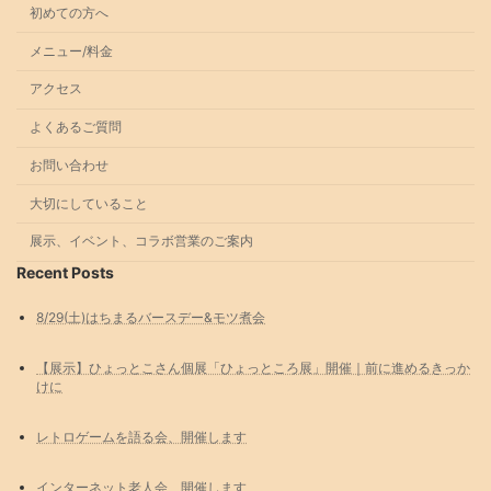
初めての方へ
メニュー/料金
アクセス
よくあるご質問
お問い合わせ
大切にしていること
展示、イベント、コラボ営業のご案内
Recent Posts
8/29(土)はちまるバースデー&モツ煮会
【展示】ひょっとこさん個展「ひょっところ展」開催｜前に進めるきっか
けに
レトロゲームを語る会、開催します
インターネット老人会、開催します