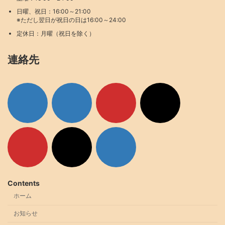
日曜、祝日：16:00～21:00
※ただし翌日が祝日の日は16:00～24:00
定休日：月曜（祝日を除く）
連絡先
ア
ア
ア
ア
イ
イ
イ
イ
コ
コ
コ
コ
ン
ン
ン
ン
リ
リ
リ
リ
ン
ン
ン
ン
ク
ク
ク
ク
ア
ア
ア
イ
イ
イ
コ
コ
コ
ン
ン
ン
リ
リ
リ
ン
ン
ン
ク
ク
ク
Contents
ホーム
お知らせ