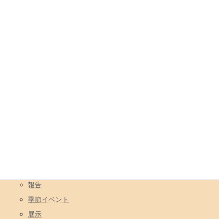
店も大歓迎です。
年月
アーカイブ
カテゴリ
イベント
コラボ営業
一日店長
報告
季節イベント
展示