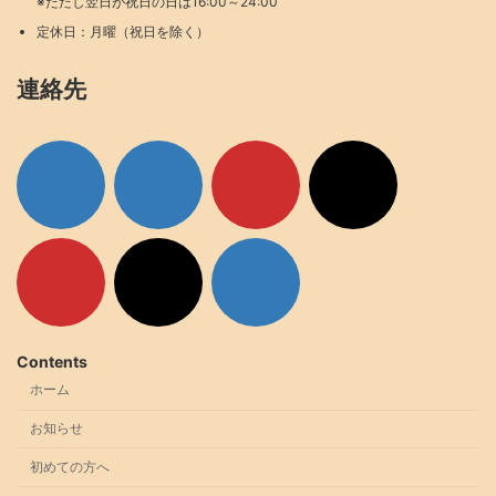
※ただし翌日が祝日の日は16:00～24:00
定休日：月曜（祝日を除く）
連絡先
ア
ア
ア
ア
イ
イ
イ
イ
コ
コ
コ
コ
ン
ン
ン
ン
リ
リ
リ
リ
ン
ン
ン
ン
ク
ク
ク
ク
ア
ア
ア
イ
イ
イ
コ
コ
コ
ン
ン
ン
リ
リ
リ
ン
ン
ン
ク
ク
ク
Contents
ホーム
お知らせ
初めての方へ