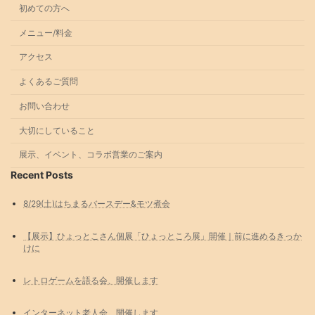
初めての方へ
メニュー/料金
アクセス
よくあるご質問
お問い合わせ
大切にしていること
展示、イベント、コラボ営業のご案内
Recent Posts
8/29(土)はちまるバースデー&モツ煮会
【展示】ひょっとこさん個展「ひょっところ展」開催｜前に進めるきっか
けに
レトロゲームを語る会、開催します
インターネット老人会、開催します