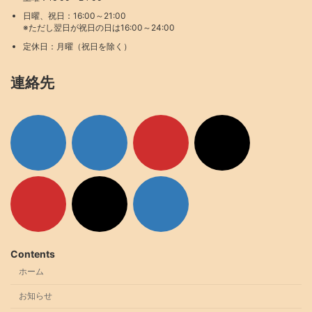
日曜、祝日：16:00～21:00
※ただし翌日が祝日の日は16:00～24:00
定休日：月曜（祝日を除く）
連絡先
ア
ア
ア
ア
イ
イ
イ
イ
コ
コ
コ
コ
ン
ン
ン
ン
リ
リ
リ
リ
ン
ン
ン
ン
ク
ク
ク
ク
ア
ア
ア
イ
イ
イ
コ
コ
コ
ン
ン
ン
リ
リ
リ
ン
ン
ン
ク
ク
ク
Contents
ホーム
お知らせ